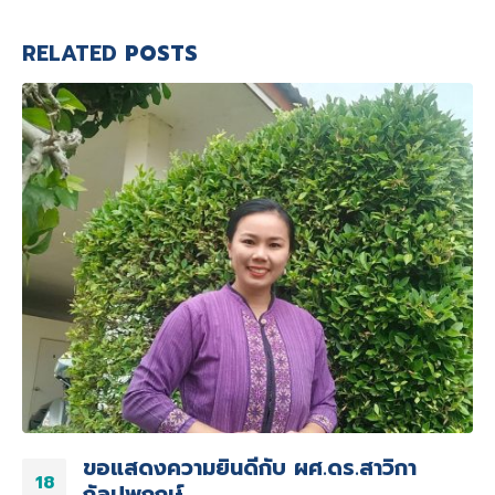
RELATED
POSTS
ขอแสดงความยินดีกับ ผศ.ดร.สาวิกา
18
กัลปพฤกษ์