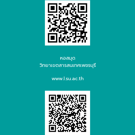
หอสมุด
วิทยาเขตสารสนเทศเพชรบุรี
www.l.su.ac.th