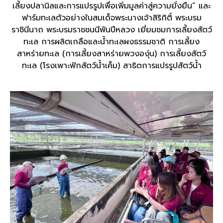
เลี้ยงปลานิลและการแปรรูปเพื่อเพิ่มมูลค่าสู่ความยั่งยืน” และ
ฟาร์มทะเลตัวอย่างในสมเด็จพระนางเจ้าสิริกิติ์ พระบรม
ราชินีนาถ พระบรมราชชนนีพันปีหลวง เยี่ยมชมการเลี้ยงสัตว์
ทะเล การผลิตเกลือและน้ำทะเลผงธรรมชาติ การเลี้ยง
สาหร่ายทะเล (การเลี้ยงสาหร่ายพวงองุ่น) การเลี้ยงสัตว์
ทะเล (โรงเพาะฟักสัตว์น้ำเค็ม) สาธิตการแปรรูปสัตว์น้ำ