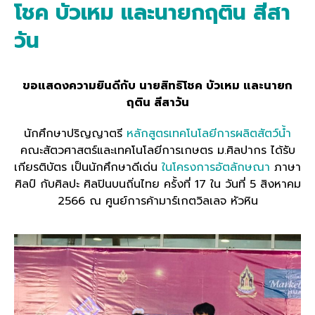
โชค บัวเหม และนายกฤติน สีสา
วัน
ขอแสดงความยินดีกับ นายสิทธิโชค บัวเหม และนายก
ฤติน สีสาวัน
นักศึกษาปริญญาตรี
หลักสูตรเทคโนโลยีการผลิตสัตว์น้ำ
คณะสัตวศาสตร์และเทคโนโลยีการเกษตร ม.ศิลปากร ได้รับ
เกียรติบัตร เป็นนักศึกษาดีเด่น
ในโครงการอัตลักษณา
ภาษา
ศิลป์ กับศิลปะ ศิลปินบนถิ่นไทย ครั้งที่ 17 ใน วันที่ 5 สิงหาคม
2566 ณ ศูนย์การค้ามาร์เกตวิลเลจ หัวหิน