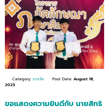
Category:
รางวัล
Post Date:
August 18,
2023
ขอแสดงความยินดีกับ นายสิทธิ